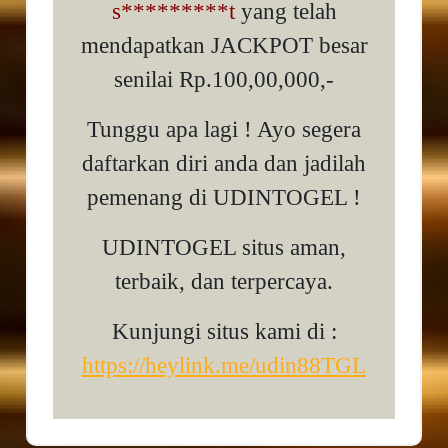
s*********t
yang telah
mendapatkan JACKPOT besar
senilai Rp.100,00,000,-
Tunggu apa lagi ! Ayo segera
daftarkan diri anda dan jadilah
pemenang di UDINTOGEL !
UDINTOGEL situs aman,
terbaik, dan terpercaya.
Kunjungi situs kami di :
https://heylink.me/udin88TGL