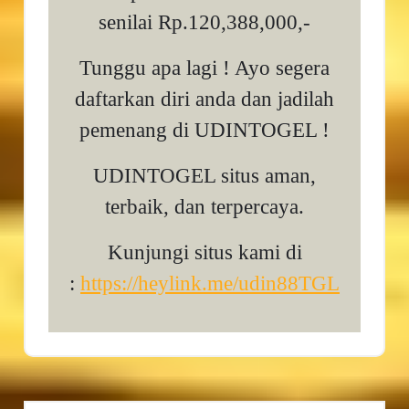
senilai Rp.120,388,000,-
Tunggu apa lagi ! Ayo segera
daftarkan diri anda dan jadilah
pemenang di UDINTOGEL !
UDINTOGEL situs aman,
terbaik, dan terpercaya.
Kunjungi situs kami di
:
https://heylink.me/udin88TGL