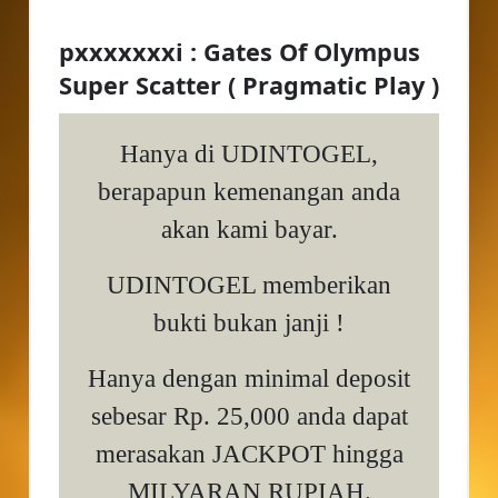
pxxxxxxxi : Gates Of Olympus
Super Scatter ( Pragmatic Play )
Hanya di UDINTOGEL,
berapapun kemenangan anda
akan kami bayar.
UDINTOGEL memberikan
bukti bukan janji !
Hanya dengan minimal deposit
sebesar Rp. 25,000 anda dapat
merasakan JACKPOT hingga
MILYARAN RUPIAH.