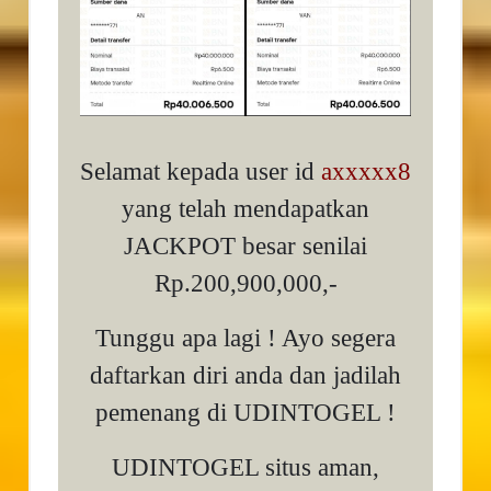
Selamat kepada user id
axxxxx8
yang telah mendapatkan
JACKPOT besar senilai
Rp.200,900,000,-
Tunggu apa lagi ! Ayo segera
daftarkan diri anda dan jadilah
pemenang di UDINTOGEL !
UDINTOGEL situs aman,