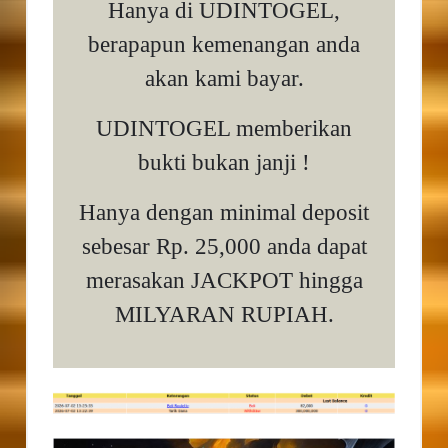
Hanya di UDINTOGEL,
berapapun kemenangan anda
akan kami bayar.
UDINTOGEL memberikan
bukti bukan janji !
Hanya dengan minimal deposit
sebesar Rp. 25,000 anda dapat
merasakan JACKPOT hingga
MILYARAN RUPIAH.