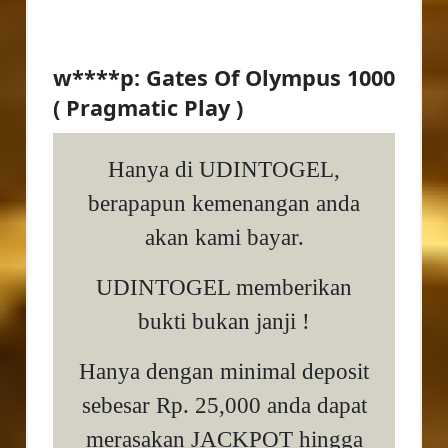
w****p: Gates Of Olympus 1000
( Pragmatic Play )
Hanya di UDINTOGEL,
berapapun kemenangan anda
akan kami bayar.
UDINTOGEL memberikan
bukti bukan janji !
Hanya dengan minimal deposit
sebesar Rp. 25,000 anda dapat
merasakan JACKPOT hingga