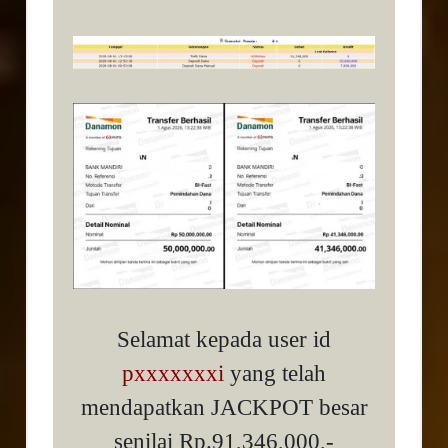
Selamat kepada user id
pxxxxxxxi
yang telah
mendapatkan JACKPOT besar
senilai Rp.91,346,000,-