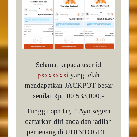
Selamat kepada user id
pxxxxxxxi
yang telah
mendapatkan JACKPOT besar
senilai Rp.100,533,000,-
Tunggu apa lagi ! Ayo segera
daftarkan diri anda dan jadilah
pemenang di UDINTOGEL !