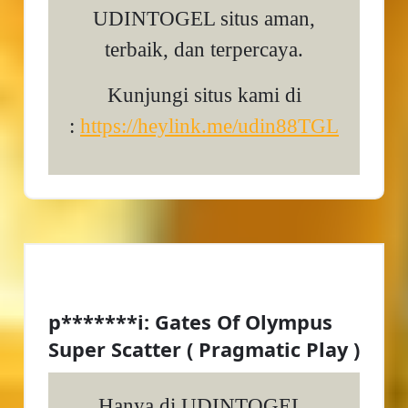
UDINTOGEL situs aman,
terbaik, dan terpercaya.
Kunjungi situs kami di
:
https://heylink.me/udin88TGL
p*******i: Gates Of Olympus
Super Scatter ( Pragmatic Play )
Hanya di UDINTOGEL,